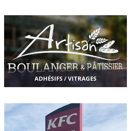
Communiquez rapidement et efficacement avec un panneau selon
vos contraintes d’implantation. Nous mettons à votre disposition
plusieurs qualités de matériaux pour vos panneaux publicitaires.
En savoir plus
ADHÉSIFS / VITRAGES
Décorez et personnalisez l’intérieur ou l’extérieur de votre
entreprise avec nos vinyles adhésifs. Nous vous proposons une
gamme large de produits afin de répondre à vos besoins.
En savoir plus