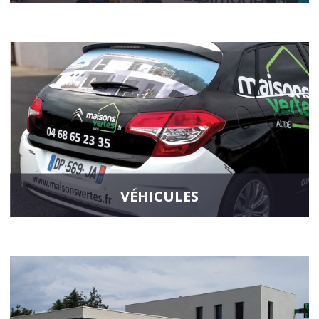
Soyez visible et captivez le regard des passants, que ce soit pour
vos bons plans, vos partenariats ou encore vos salons. Nous vous
aidons à choisir les produits de signalétiques évènementiels
adaptés à votre projet.
En savoir plus
VÉHICULES
Augmentez le contact visuel de votre marque en choisissant une
solution de communication visible 24h/24. Nous vous proposons
une personnalisation unique pour tout type de véhicule.
En savoir plus