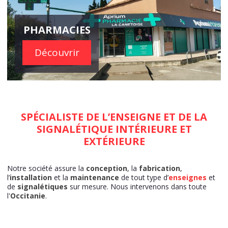
PHARMACIES
Découvrir
SPÉCIALISTE DE L’ENSEIGNE ET DE LA
SIGNALÉTIQUE INTÉRIEURE ET
EXTÉRIEURE
Notre société assure la
conception
, la
fabrication
,
l’
installation
et la
maintenance
de tout type d’
enseignes
et
de
signalétiques
sur mesure. Nous intervenons dans toute
l'
Occitanie
.