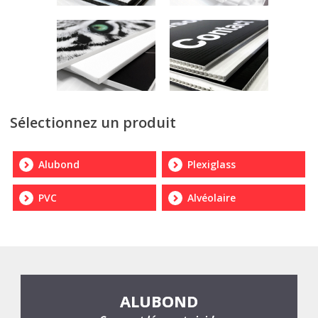
Sélectionnez un produit
Alubond
Plexiglass
PVC
Alvéolaire
ALUBOND